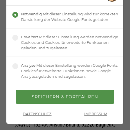
Notwendig
Mit dieser Einstellung wird zur korrekten
Darstellung der Website Google Fonts geladen.
9. EINBINDUNG VON DIENSTEN
UND INHALTEN DRITTER
Erweitert
Mit dieser Einstellung werden notwendige
Cookies und Cookies für erweiterte Funktionen
geladen und zugelassen.
OpenStreetMap: Wir nutzen den Kartendienst von
Analyse
Mit dieser Einstellung werden Google Fonts,
Cookies für erweiterte Funktionen, sowie Google
OpenStreetMap (OSM). Anbieterin ist die Open-
Analytics geladen und zugelassen.
Street-Map Foundation (OSMF), 132 Maney Hill
Road, Sutton Coldfield, West Midlands, B72 1JU,
Vereinigtes Königreich. Als Lieferant für
Kartenmaterial (Map Tiles) haben wir JawgMaps
DATENSCHUTZ
IMPRESSUM
eingebunden, Anbieterin hierfür ist die SAS Jawg
(JAWG), 152 Av. Aristide Briand, 92220 Bagneux,